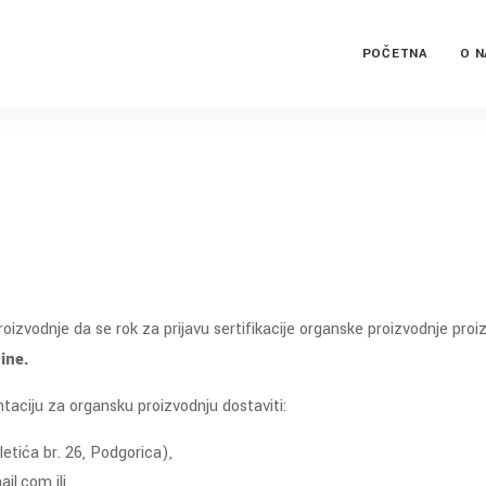
POČETNA
O 
vodnje da se rok za prijavu sertifikacije organske proizvodnje proizv
ine.
aciju za organsku proizvodnju dostaviti:
etića br. 26, Podgorica),
l.com ili