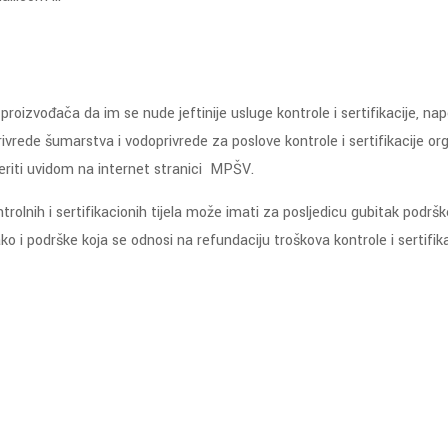
roizvođača da im se nude jeftinije usluge kontrole i sertifikacije, nap
rivrede šumarstva i vodoprivrede za poslove kontrole i sertifikacije 
eriti uvidom na internet stranici MPŠV.
ntrolnih i sertifikacionih tijela može imati za posljedicu gubitak podr
 i podrške koja se odnosi na refundaciju troškova kontrole i sertifika