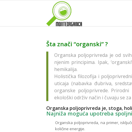
Šta znači “organski” ?
Organska poljoprivreda je od svih 
njenim principima. Ipak, ‘organsk
hemikalija.
Holistička filozofija i poljoprivred
uticaja (nabavka đubriva, sredsta
organske poljoprivrede. Prirodni
ekološki održiv način i čuvaju se z
Organska poljoprivreda je, stoga, holi
Najniža moguća upotreba spoljni
Organska poljoprivreda, na primer, isključu
količine energije.