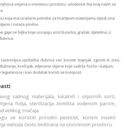
a i njihova smjena u vremenu i prostoru –plodored. Na ovaj način se
ta.
u koja ima izražene potrebe za hranljivim materijama slijedi ona
rpljeno i ostaće plodno.
gaje se biljke koje usvajaju azot (lucerka, grašak, djetelina..) i
đubriva.
astvorljiva vještačka đubriva već koriste stajnjak zgoreli ili zreo,
ubrenje, krečnjak, mljevene stijene koje sadrže fosfor i kalijum.
leguminoze i kao dodatak koristi se kompost.
easti
avog sadnog materijala, lokalnih i otpornih sorti,
mjena folija, sterilizacija zemlišta vodenom parom,
od velikog značaja.
se koristiti prirodni pesticidi, korisni insekti
jednja metoda često limitirana na otvorenom prostoru.