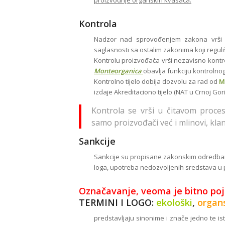
proizvodnje organskih kvasaca.
Kontrola
Nadzor nad sprovođenjem zakona vrši po
saglasnosti sa ostalim zakonima koji reguli
Kontrolu proizvođača vrši nezavisno kontroln
Monteorganica
obavlja funkciju kontrolnog 
Kontrolno tijelo dobija dozvolu za rad od
M
izdaje Akreditaciono tijelo (NAT u Crnoj Gori
Kontrola se vrši u čitavom proce
samo proizvođači već i mlinovi, klani
Sankcije
Sankcije su propisane zakonskim odredbama
loga, upotreba nedozvoljenih sredstava u pr
Označavanje, v
eoma je bitno poj
TERMINI I LOGO:
ekološki
,
organ
predstavljaju sinonime i znače jedno te 