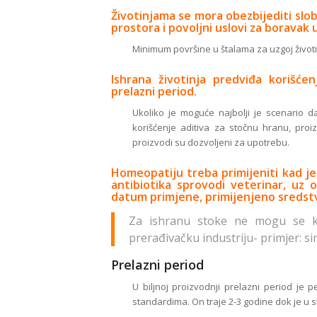
Životinjama se mora obezbijediti slob
prostora i povoljni uslovi za boravak u
Minimum površine u štalama za uzgoj životi
Ishrana životinja predviđa korišć
prelazni period.
Ukoliko je moguće najbolji je scenario d
korišćenje aditiva za stočnu hranu, proi
proizvodi su dozvoljeni za upotrebu.
Homeopatiju treba primijeniti kad j
antibiotika sprovodi veterinar, uz 
datum primjene, primijenjeno sredstv
Za ishranu stoke ne mogu se kor
prerađivačku industriju- primjer: si
Prelazni period
U biljnoj proizvodnji prelazni period je
standardima. On traje 2-3 godine dok je u s