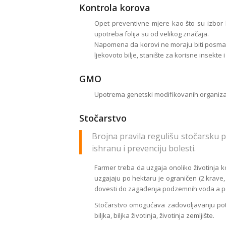
Kontrola korova
Opet preventivne mjere kao što su izbor 
upotreba folija su od velikog značaja.
Napomena da korovi ne moraju biti posmatra
ljekovoto bilje, stanište za korisne insekte i 
GMO
Upotrema genetski modifikovanih organizam
Stočarstvo
Brojna pravila regulišu stočarsku p
ishranu i prevenciju bolesti.
Farmer treba da uzgaja onoliko životinja ko
uzgajaju po hektaru je ograničen (2 krave,
dovesti do zagađenja podzemnih voda a 
Stočarstvo omogućava zadovoljavanju potre
biljka, biljka životinja, životinja zemljište.