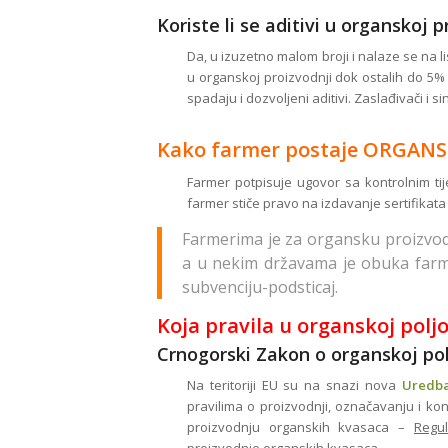
Koriste li se aditivi u organskoj p
Da, u izuzetno malom broji i nalaze se na 
u organskoj proizvodnji dok ostalih do 5% m
spadaju i dozvoljeni aditivi. Zaslađivači i s
Kako farmer postaje ORGANS
Farmer potpisuje ugovor sa kontrolnim ti
farmer stiče pravo na izdavanje sertifikat
Farmerima je za organsku proizvo
a u nekim državama je obuka farm
subvenciju-podsticaj.
Koja pravila u organskoj polj
Crnogorski Zakon o organskoj polj
Na teritoriji EU su na snazi nova
Uredba
pravilima o proizvodnji, označavanju i ko
proizvodnju organskih kvasaca –
Regu