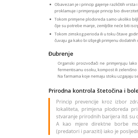
Obavezan je i princip gajenje različitih vrst
proklamuje i primjenjuje princip bio diverzite
Tokom primjene plodoreda samo ukoliko biljk
čije su potrebe manje, zemljište neće biti isc
Tokom zimskog perioda ili u toku čitave godine 
čuvaju ga kako bi izbjegli primjenu dodatnih 
Đubrenje
Organski proizvođači ne primjenjuju lako r
fermentisanu osoku, kompost ili zelenišno đ
Na farmama koje nemaju stoku uzgajaju se 
Prirodna kontrola štetočina i bol
Princip prevencije kroz izbor zdr
lokaliteta, primjena plodoreda pri
stvaranje prirodnih barijera itd. su 
A kao mjere direktne borbe mogu 
(predatori i paraziti) iako je posl