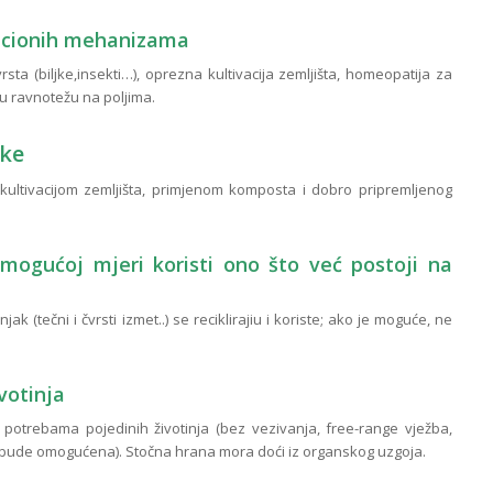
lacionih mehanizama
sta (biljke,insekti…), oprezna kultivacija zemljišta, homeopatija za
šku ravnotežu na poljima.
jke
 kultivacijom zemljišta, primjenom komposta i dobro pripremljenog
j mogućoj mjeri koristi ono što već postoji na
ak (tečni i čvrsti izmet..) se reciklirajiu i koriste; ako je moguće, ne
votinja
 potrebama pojedinih životinja (bez vezivanja, free-range vježba,
 bude omogućena). Stočna hrana mora doći iz organskog uzgoja.