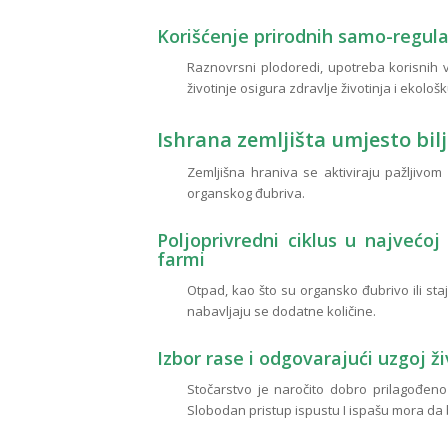
Korišćenje prirodnih samo-regu
Raznovrsni plodoredi, upotreba korisnih vr
životinje osigura zdravlje životinja i ekolo
Ishrana zemljišta umjesto bil
Zemljišna hraniva se aktiviraju pažljivom
organskog đubriva.
Poljoprivredni ciklus u najvećo
farmi
Otpad, kao što su organsko đubrivo ili stajnj
nabavljaju se dodatne količine.
Izbor rase i odgovarajući uzgoj ži
Stočarstvo je naročito dobro prilagođeno
Slobodan pristup ispustu I ispašu mora da