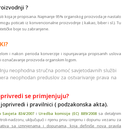
roizvodnji ?
listi koja je propisana. Najmanje 95% organskog proizvoda je nastalo
ogu poticati iz konvencionalne proizvodnje ( kakao, biber i sl.). Tu
intetičke boje su zabranjene.
KI?
jelom i nakon perioda konverzije i ispunjavanja propisanih uslova
a i označavanje proizvoda organskim logom.
dnju neophodna stručna pomoć savjetodavnih službi
era neophodan preduslov za ostvarivanje prava na
oprivredi se primjenjuju?
oprivredi i pravilnici ( podzakonska akta).
 Savjeta 834/2007
i
Uredba komisije (EC) 889/2008
sa detaljnim
ntroli-nadzoru, uključujući i njenu prvu izmjenu i dopunu vezanu za
lativa sa izmnjenama i dopunama, koja definiše nova pravila