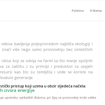
Početna
O Nama
vidova bavljenja poljoprivredom najbliža ekologiji i
i’ znači više nego samo proizvodnju bez sintetičkih
ni ciklus koji se odvija na farmi sa što manje spoljnih
va za zaštitu…) su principi i preduslovi za uspjeh
 resursi kao što su zemljišta i vode se koriste na
a buduće generacije.
stički pristup koji uzima u obzir sljedeća načela:
h izvora energije
je upotrebu vještačkih đubriva, pri čijoj se proizvodnji troše velike