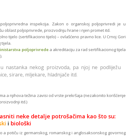
ljoprivredna inspekcija. Zakon o organskoj poljoprivredi je u
šu oblast poljoprivrede, proizvodnju hrane i njen promet itd.
o tijelo (sertifikaciono tijelo) – ovlašćeno pravno lice. U Crnoj Gori
tijela.
inistarstva poljoprivrede
a akreditaciju za rad sertifikacionog tijela
).
su nastanka nekog proizvoda, pa njoj ne podliježu
ce, sirare, mljekare, hladnjače itd.
 a njihova težina zavisi od vrste prekršaja (nezakonito korišćenje
oizvodnji itd.)
asniti neke detalje potrošačima kao što su:
ski
i
biološki
isto a potiču iz germanskog, romanskog i anglosaksonskog govornog