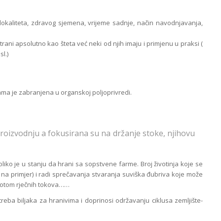
lokaliteta, zdravog sjemena, vrijeme sadnje, način navodnjavanja,
ni apsolutno kao šteta već neki od njih imaju i primjenu u praksi (
sl.)
a je zabranjena u organskoj poljoprivredi.
roizvodnju a fokusirana su na držanje stoke, njihovu
liko je u stanju da hrani sa sopstvene farme. Broj životinja koje se
 na primjer) i radi sprečavanja stvaranja suviška đubriva koje može
potom rječnih tokova……
ba biljaka za hranivima i doprinosi održavanju ciklusa zemljište-