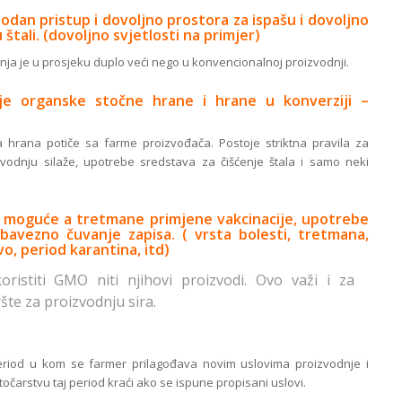
odan pristup i dovoljno prostora za ispašu i dovoljno
 štali. (dovoljno svjetlosti na primjer)
nja je u prosjeku duplo veći nego u konvencionalnoj proizvodnji.
enje organske stočne hrane i hrane u konverziji –
a hrana potiče sa farme proizvođača. Postoje striktna pravila za
zvodnju silaže, upotrebe sredstava za čišćenje štala i samo neki
e moguće a tretmane primjene vakcinacije, upotrebe
obavezno čuvanje zapisa. ( vrsta bolesti, tretmana,
o, period karantina, itd)
istiti GMO niti njihovi proizvodi. Ovo važi i za
ršte za proizvodnju sira.
 period u kom se farmer prilagođava novim uslovima proizvodnje i
točarstvu taj period kraći ako se ispune propisani uslovi.