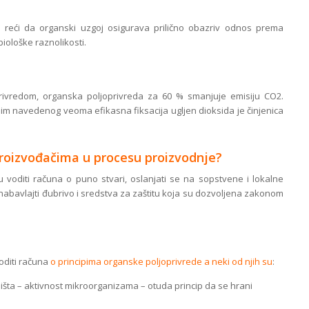
 reći da organski uzgoj osigurava prilično obazriv odnos prema
biološke raznolikosti.
ivredom, organska poljoprivreda za 60 % smanjuje emisiju CO2.
Osim navedenog veoma efikasna fiksacija ugljen dioksida je činjenica
proizvođačima u procesu proizvodnje?
 voditi računa o puno stvari, oslanjati se na sopstvene i lokalne
 nabavlajti đubrivo i sredstva za zaštitu koja su dozvoljena zakonom
oditi računa
o principima organske poljoprivrede a neki od njih su
:
jišta – aktivnost mikroorganizama – otuda princip da se hrani