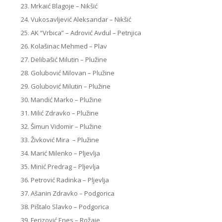
Mrkaić Blagoje – Nikšić
Vukosavljević Aleksandar – Nikšić
AK “Vrbica” – Adrović Avdul – Petnjica
Kolašinac Mehmed – Plav
Delibašić Milutin – Plužine
Golubović Milovan – Plužine
Golubović Milutin – Plužine
Mandić Marko – Plužine
Milić Zdravko – Plužine
Šimun Vidomir – Plužine
Živković Mira – Plužine
Marić Milenko – Pljevlja
Minić Predrag – Pljevlja
Petrović Radinka – Pljevlja
Ašanin Zdravko – Podgorica
Pištalo Slavko – Podgorica
Ferizović Enes – Rožaje