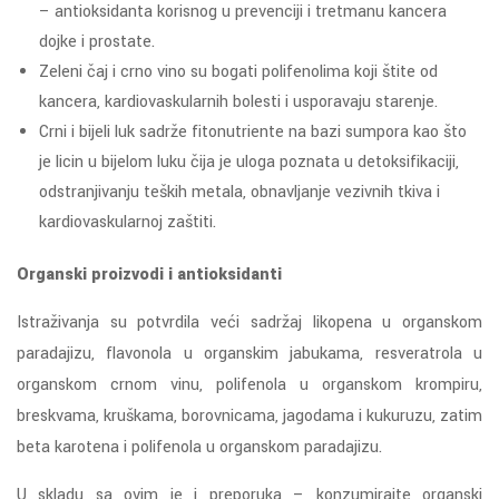
– antioksidanta korisnog u prevenciji i tretmanu kancera
dojke i prostate.
Zeleni čaj i crno vino su bogati polifenolima koji štite od
kancera, kardiovaskularnih bolesti i usporavaju starenje.
Crni i bijeli luk sadrže fitonutriente na bazi sumpora kao što
je licin u bijelom luku čija je uloga poznata u detoksifikaciji,
odstranjivanju teških metala, obnavljanje vezivnih tkiva i
kardiovaskularnoj zaštiti.
Organski proizvodi i antioksidanti
Istraživanja su potvrdila veći sadržaj likopena u organskom
paradajizu, flavonola u organskim jabukama, resveratrola u
organskom crnom vinu, polifenola u organskom krompiru,
breskvama, kruškama, borovnicama, jagodama i kukuruzu, zatim
beta karotena i polifenola u organskom paradajizu.
U skladu sa ovim je i preporuka – konzumirajte organski