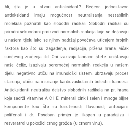
Ali, šta je u stvari antioksidant? Rečeno jednostavno
antioksidanti imaju mogućnost neutralisanja nestabilnih
molekula poznatih kao slobodni radikali. Slobodni radikali su
prirodni sekundarni proizvodi normalnih reakcija koje se dešavaju
u našem tijelu iako se njihov sadržaj povećava uticajem brojnih
faktora kao što su zagađenja, radijacija, pržena hrana, višak
sunčevog zračenja itd. Oni izazivaju lančane štete: uništavaju
naše ćelije, izazivaju poremećaj normalnih reakcija u našem
tijelu, negativno utiču na imunološki sistem, ubrzavaju proces
starenja, utiču na iniciranje kardiovaskularnih bolesti i kancera.
Antioksidanti neutrališu dejstvo slobodnih radikala na pr. hrana
koja sadrži vitamine A C i E, minerali cink i selen i mnoge biljne
komponente kao što su karotenoidi, flavonoidi, antocijani,
polifenoli i dr. Poseban primjer je likopen u paradajizu i
resveratrol u pokožici crnog grožđa (u crnom vinu).