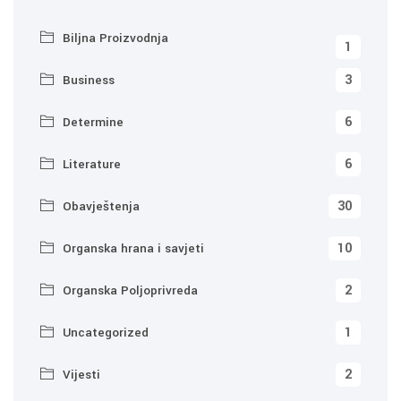
Biljna Proizvodnja
1
3
Business
6
Determine
6
Literature
30
Obavještenja
10
Organska hrana i savjeti
2
Organska Poljoprivreda
1
Uncategorized
2
Vijesti