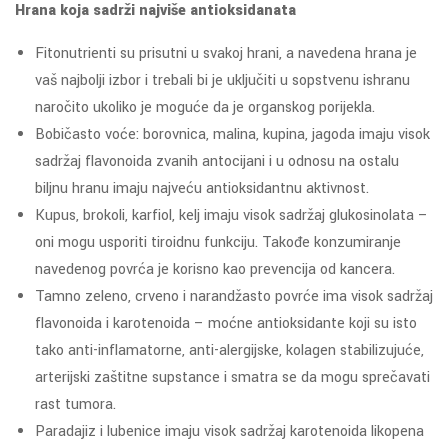
Hrana koja sadrži najviše antioksidanata
Fitonutrienti su prisutni u svakoj hrani, a navedena hrana je
vaš najbolji izbor i trebali bi je uključiti u sopstvenu ishranu
naročito ukoliko je moguće da je organskog porijekla.
Bobičasto voće: borovnica, malina, kupina, jagoda imaju visok
sadržaj flavonoida zvanih antocijani i u odnosu na ostalu
biljnu hranu imaju najveću antioksidantnu aktivnost.
Kupus, brokoli, karfiol, kelj imaju visok sadržaj glukosinolata –
oni mogu usporiti tiroidnu funkciju. Takođe konzumiranje
navedenog povrća je korisno kao prevencija od kancera.
Tamno zeleno, crveno i narandžasto povrće ima visok sadržaj
flavonoida i karotenoida – moćne antioksidante koji su isto
tako anti-inflamatorne, anti-alergijske, kolagen stabilizujuće,
arterijski zaštitne supstance i smatra se da mogu sprečavati
rast tumora.
Paradajiz i lubenice imaju visok sadržaj karotenoida likopena